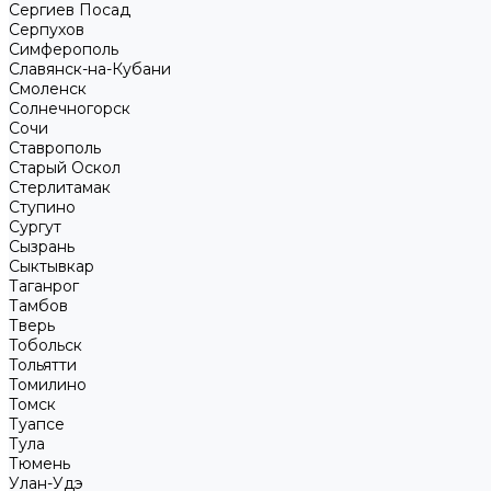
Сергиев Посад
Серпухов
Симферополь
Славянск-на-Кубани
Смоленск
Солнечногорск
Сочи
Ставрополь
Старый Оскол
Стерлитамак
Ступино
Сургут
Сызрань
Сыктывкар
Таганрог
Тамбов
Тверь
Тобольск
Тольятти
Томилино
Томск
Туапсе
Тула
Тюмень
Улан-Удэ