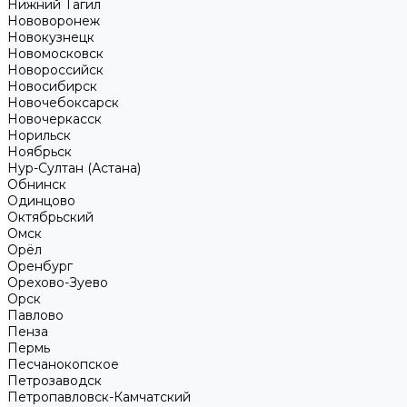
Нижний Тагил
Нововоронеж
Новокузнецк
Новомосковск
Новороссийск
Новосибирск
Новочебоксарск
Новочеркасск
Норильск
Ноябрьск
Нур-Султан (Астана)
Обнинск
Одинцово
Октябрьский
Омск
Орёл
Оренбург
Орехово-Зуево
Орск
Павлово
Пенза
Пермь
Песчанокопское
Петрозаводск
Петропавловск-Камчатский