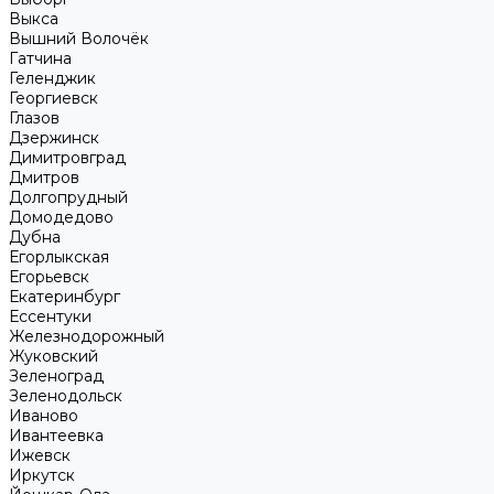
Выкса
Вышний Волочёк
Гатчина
Геленджик
Георгиевск
Глазов
Дзержинск
Димитровград
Дмитров
Долгопрудный
Домодедово
Дубна
Егорлыкская
Егорьевск
Екатеринбург
Ессентуки
Железнодорожный
Жуковский
Зеленоград
Зеленодольск
Иваново
Ивантеевка
Ижевск
Иркутск