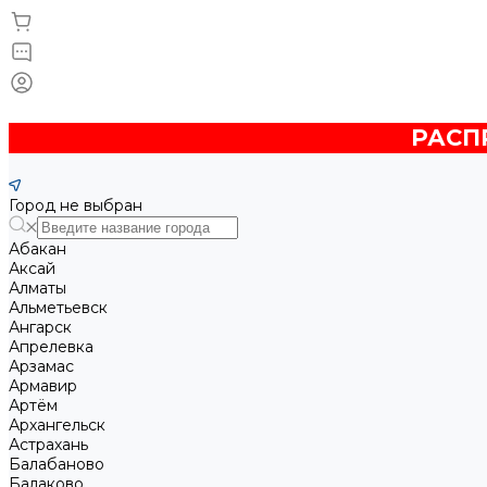
РАСПР
Город не выбран
Абакан
Аксай
Алматы
Альметьевск
Ангарск
Апрелевка
Арзамас
Армавир
Артём
Архангельск
Астрахань
Балабаново
Балаково