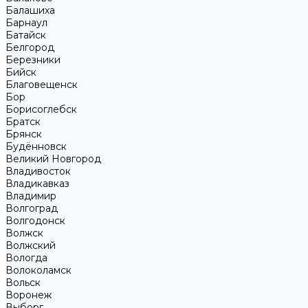
Балашиха
Барнаул
Батайск
Белгород
Березники
Бийск
Благовещенск
Бор
Борисоглебск
Братск
Брянск
Будённовск
Великий Новгород
Владивосток
Владикавказ
Владимир
Волгоград
Волгодонск
Волжск
Волжский
Вологда
Волоколамск
Вольск
Воронеж
Выборг