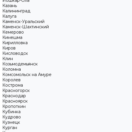
Йошкар-Ола
Казань
Калининград
Калуга
Каменск-Уральский
Каменск-Шахтинский
Кемерово
Кинешма
Кирилловка
Киров
Кисловодск
Клин
Козьмодемьянск
Коломна
Комсомольск на Амуре
Королев
Кострома
Красногорск
Краснодар
Красноярск
Кропоткин
Кубинка
Кудрово
Кузнецк
Курган