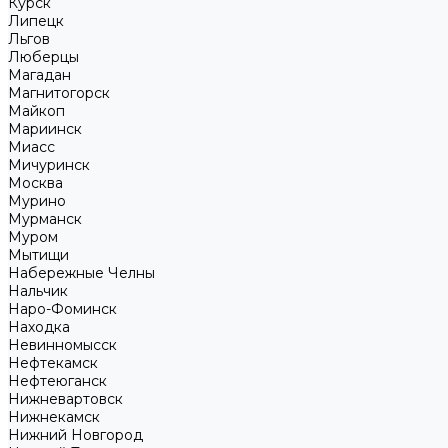
Курск
Липецк
Льгов
Люберцы
Магадан
Магнитогорск
Майкоп
Мариинск
Миасс
Мичуринск
Москва
Мурино
Мурманск
Муром
Мытищи
Набережные Челны
Нальчик
Наро-Фоминск
Находка
Невинномысск
Нефтекамск
Нефтеюганск
Нижневартовск
Нижнекамск
Нижний Новгород