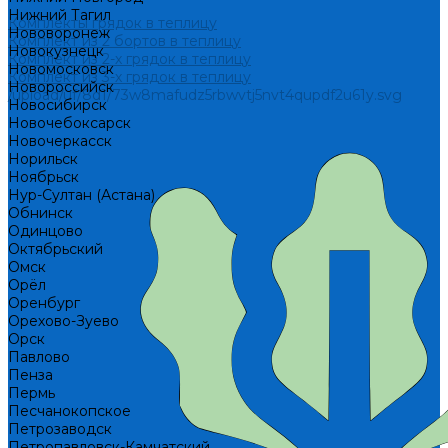
Нижний Тагил
Комплекты грядок в теплицу
Нововоронеж
Комплект из 2 бортов в теплицу
Новокузнецк
Комплект из 2-х грядок в теплицу
Новомосковск
Комплект из 3-х грядок в теплицу
Новороссийск
/upload/uf/8d1/73w8mafudz5rbwvtj5nvt4qupdf2u61y.svg
Новосибирск
Новочебоксарск
Новочеркасск
Норильск
Ноябрьск
Нур-Султан (Астана)
Обнинск
Одинцово
Октябрьский
Омск
Орёл
Оренбург
Орехово-Зуево
Орск
Павлово
Пенза
Пермь
Песчанокопское
Петрозаводск
Петропавловск-Камчатский