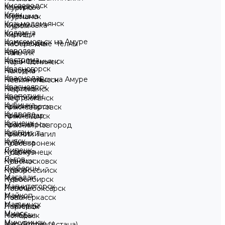
Кисловодск
Кемерово
Мурино
Клин
Кинешма
Мурманск
Козьмодемьянск
Кирилловка
Муром
Коломна
Киров
Мытищи
Комсомольск на Амуре
Кисловодск
Набережные Челны
Королев
Клин
Нальчик
Кострома
Козьмодемьянск
Наро-Фоминск
Красногорск
Коломна
Находка
Краснодар
Комсомольск на Амуре
Невинномысск
Красноярск
Королев
Нефтекамск
Кропоткин
Кострома
Нефтеюганск
Кубинка
Красногорск
Нижневартовск
Кудрово
Краснодар
Нижнекамск
Кузнецк
Красноярск
Нижний Новгород
Курган
Кропоткин
Нижний Тагил
Курск
Кубинка
Нововоронеж
Липецк
Кудрово
Новокузнецк
Льгов
Кузнецк
Новомосковск
Люберцы
Курган
Новороссийск
Магадан
Курск
Новосибирск
Магнитогорск
Липецк
Новочебоксарск
Майкоп
Льгов
Новочеркасск
Мариинск
Люберцы
Норильск
Миасс
Магадан
Ноябрьск
Мичуринск
Магнитогорск
Нур-Султан (Астана)