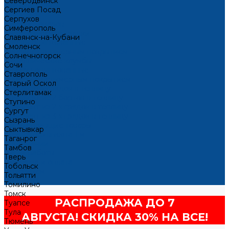
Северодвинск
Контакты
Сергиев Посад
...
Серпухов
Каталог товаров
Симферополь
Металлические грядки
Славянск-на-Кубани
Грядки оцинкованные
Смоленск
Грядки с полимерным покрытием
Солнечногорск
Металлические клумбы
Сочи
Клумбы оцинкованные
Ставрополь
Клумбы с полимерным покрытием
Старый Оскол
Комплекты грядок в теплицу
Стерлитамак
Комплект из 2 бортов в теплицу
Ступино
Комплект из 2-х грядок в теплицу
Сургут
Комплект из 3-х грядок в теплицу
Сызрань
Сопутствующие товары
Сыктывкар
Компостер высота 1 м
Таганрог
О компании
Тамбов
Наши работы
Тверь
Доставка и оплата
Тобольск
Оптовикам
Тольятти
Контакты
Томилино
Томск
РАСПРОДАЖА ДО 7
Туапсе
Тула
АВГУСТА! СКИДКА 30% НА ВСЕ!
Тюмень