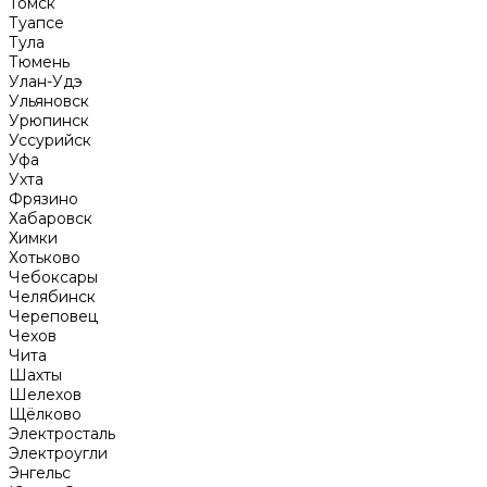
Томск
Туапсе
Тула
Тюмень
Улан-Удэ
Ульяновск
Урюпинск
Уссурийск
Уфа
Ухта
Фрязино
Хабаровск
Химки
Хотьково
Чебоксары
Челябинск
Череповец
Чехов
Чита
Шахты
Шелехов
Щёлково
Электросталь
Электроугли
Энгельс