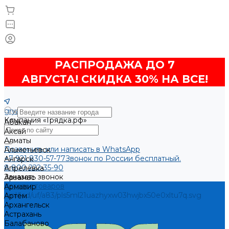
РАСПРОДАЖА ДО 7
АВГУСТА! СКИДКА 30% НА ВСЕ!
gryadkarf@mail.ru
Компания «Грядка.рф»
Абакан
Аксай
Алматы
Позвонить или написать в WhatsApp
Альметьевск
+7 921 830-57-77
Звонок по России бесплатный.
Ангарск
8 800 222-35-90
Апрелевка
Заказать звонок
Арзамас
Каталог товаров
Армавир
/upload/uf/a83/pls5ml21uazhyxw03hwjbx50e0xltu7q.svg
Артём
Архангельск
Астрахань
Балабаново