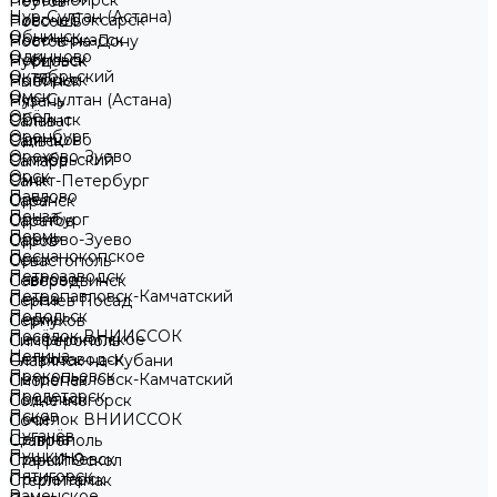
Новосибирск
Реутов
Нур-Султан (Астана)
Новочебоксарск
Россошь
Обнинск
Новочеркасск
Ростов-на-Дону
Одинцово
Норильск
Рубцовск
Октябрьский
Ноябрьск
Рыбинск
Омск
Нур-Султан (Астана)
Рязань
Орёл
Обнинск
Салават
Оренбург
Одинцово
Сальск
Орехово-Зуево
Октябрьский
Самара
Орск
Омск
Санкт-Петербург
Павлово
Орёл
Саранск
Пенза
Оренбург
Саратов
Пермь
Орехово-Зуево
Саров
Песчанокопское
Орск
Севастополь
Петрозаводск
Павлово
Северодвинск
Петропавловск-Камчатский
Пенза
Сергиев Посад
Подольск
Пермь
Серпухов
Посёлок ВНИИССОК
Песчанокопское
Симферополь
Целина
Петрозаводск
Славянск-на-Кубани
Прокопьевск
Петропавловск-Камчатский
Смоленск
Пролетарск
Подольск
Солнечногорск
Псков
Посёлок ВНИИССОК
Сочи
Пугачёв
Целина
Ставрополь
Пушкино
Прокопьевск
Старый Оскол
Пятигорск
Пролетарск
Стерлитамак
Раменское