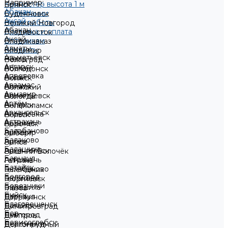
Например:
Компостер высота 1 м
Брянск
Абакан
О компании
Будённовск
Аксай
Наши работы
Великий Новгород
Абакан
Доставка и оплата
Владивосток
Аксай
Оптовикам
Владикавказ
Алматы
Контакты
Владимир
Альметьевск
Назад
Волгоград
Ангарск
Абакан
Волгодонск
Апрелевка
Аксай
Волжск
Арзамас
Алматы
Волжский
Армавир
Альметьевск
Вологда
Артём
Ангарск
Волоколамск
Архангельск
Апрелевка
Вольск
Астрахань
Арзамас
Воронеж
Балабаново
Армавир
Выборг
Балаково
Артём
Выкса
Балашиха
Архангельск
Вышний Волочёк
Барнаул
Астрахань
Гатчина
Батайск
Балабаново
Геленджик
Белгород
Балаково
Георгиевск
Березники
Балашиха
Глазов
Бийск
Барнаул
Дзержинск
Благовещенск
Батайск
Димитровград
Бор
Белгород
Дмитров
Борисоглебск
Березники
Долгопрудный