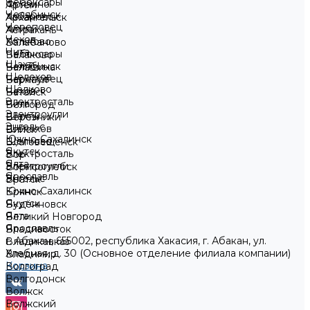
Чебоксары
Фрязино
Артём
Челябинск
Хабаровск
Архангельск
Череповец
Химки
Астрахань
Чехов
Хотьково
Балабаново
Чита
Чебоксары
Балаково
Шахты
Челябинск
Балашиха
Шелехов
Череповец
Барнаул
Щёлково
Чехов
Батайск
Электросталь
Чита
Белгород
Электроугли
Шахты
Березники
Энгельс
Шелехов
Бийск
Южно-Сахалинск
Щёлково
Благовещенск
Якутск
Электросталь
Бор
Ялта
Электроугли
Борисоглебск
Ярославль
Энгельс
Братск
Южно-Сахалинск
Брянск
Якутск
Будённовск
Ялта
Великий Новгород
Ярославль
Владивосток
г. Абакан, 655002, республика Хакасия, г. Абакан, ул.
Владикавказ
Хлебная, д. 30 (Основное отделение филиала компании)
Владимир
Корзина
Волгоград
Волгодонск
Волжск
Волжский