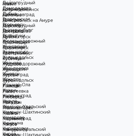
Долгопрудный
Глазов
Клин
Домодедово
Дзержинск
Козьмодемьянск
Дубна
Димитровград
Коломна
Егорлыкская
Дмитров
Комсомольск на Амуре
Егорьевск
Долгопрудный
Королев
Екатеринбург
Домодедово
Кострома
Ессентуки
Дубна
Красногорск
Железнодорожный
Егорлыкская
Краснодар
Жуковский
Егорьевск
Красноярск
Зеленоград
Екатеринбург
Кропоткин
Зеленодольск
Ессентуки
Кубинка
Иваново
Железнодорожный
Кудрово
Ивантеевка
Жуковский
Кузнецк
Ижевск
Зеленоград
Курган
Иркутск
Зеленодольск
Курск
Йошкар-Ола
Иваново
Липецк
Казань
Ивантеевка
Льгов
Калининград
Ижевск
Люберцы
Калуга
Иркутск
Магадан
Каменск-Уральский
Йошкар-Ола
Магнитогорск
Каменск-Шахтинский
Казань
Майкоп
Кемерово
Калининград
Мариинск
Кинешма
Калуга
Миасс
Кирилловка
Каменск-Уральский
Мичуринск
Киров
Каменск-Шахтинский
Москва