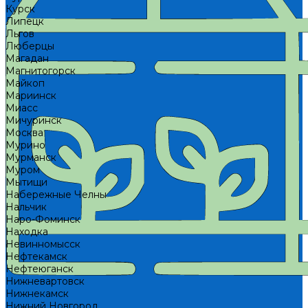
Курск
Липецк
Льгов
Люберцы
Магадан
Магнитогорск
Майкоп
Мариинск
Миасс
Мичуринск
Москва
Мурино
Мурманск
Муром
Мытищи
Набережные Челны
Нальчик
Наро-Фоминск
Находка
Невинномысск
Нефтекамск
Нефтеюганск
Нижневартовск
Нижнекамск
Нижний Новгород