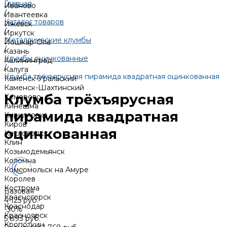
Главная
Иваново
/
Ивантеевка
Каталог товаров
Ижевск
/
Иркутск
Металлические клумбы
Йошкар-Ола
/
Казань
Клумбы оцинкованные
Калининград
/
Калуга
Клумба трёхъярусная пирамида квадратная оцинкованная
Каменск-Уральский
Каменск-Шахтинский
Клумба трёхъярусная
Кемерово
Кинешма
пирамида квадратная
Кирилловка
Киров
оцинкованная
Кисловодск
Клин
Козьмодемьянск
Коломна
Комсомольск на Амуре
Королев
Кострома
Базовая
Красногорск
4 125 руб.
Краснодар
-30%
Красноярск
5 893 руб.
Кропоткин