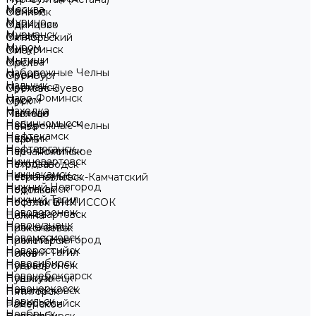
Москва
Майкоп
Обнинск
Мурино
Мариинск
Одинцово
Мурманск
Миасс
Октябрьский
Муром
Мичуринск
Омск
Мытищи
Москва
Орёл
Набережные Челны
Мурино
Оренбург
Нальчик
Мурманск
Орехово-Зуево
Наро-Фоминск
Муром
Орск
Находка
Мытищи
Павлово
Невинномысск
Набережные Челны
Пенза
Нефтекамск
Нальчик
Пермь
Нефтеюганск
Наро-Фоминск
Песчанокопское
Нижневартовск
Находка
Петрозаводск
Нижнекамск
Невинномысск
Петропавловск-Камчатский
Нижний Новгород
Нефтекамск
Подольск
Нижний Тагил
Нефтеюганск
Посёлок ВНИИССОК
Нововоронеж
Нижневартовск
Целина
Новокузнецк
Нижнекамск
Прокопьевск
Новомосковск
Нижний Новгород
Пролетарск
Новороссийск
Нижний Тагил
Псков
Новосибирск
Нововоронеж
Пугачёв
Новочебоксарск
Новокузнецк
Пушкино
Новочеркасск
Новомосковск
Пятигорск
Норильск
Новороссийск
Раменское
Ноябрьск