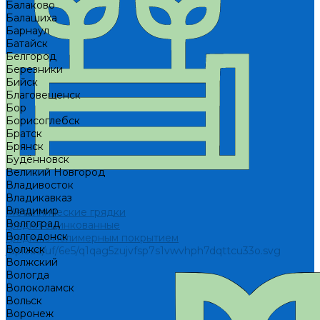
Балаково
Балашиха
Барнаул
Батайск
Белгород
Березники
Бийск
Благовещенск
Бор
Борисоглебск
Братск
Брянск
Будённовск
Великий Новгород
Владивосток
Владикавказ
Владимир
Металлические грядки
Волгоград
Грядки оцинкованные
Волгодонск
Грядки с полимерным покрытием
Волжск
/upload/uf/6e5/q1qag5zujvfsp7s1vwvhph7dqttcu33o.svg
Волжский
Вологда
Волоколамск
Вольск
Воронеж