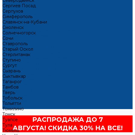
Северодвинск
Контакты
Сергиев Посад
...
Серпухов
Каталог товаров
Симферополь
Металлические грядки
Славянск-на-Кубани
Грядки оцинкованные
Смоленск
Грядки с полимерным покрытием
Солнечногорск
Металлические клумбы
Сочи
Клумбы оцинкованные
Ставрополь
Клумбы с полимерным покрытием
Старый Оскол
Комплекты грядок в теплицу
Стерлитамак
Комплект из 2 бортов в теплицу
Ступино
Комплект из 2-х грядок в теплицу
Сургут
Комплект из 3-х грядок в теплицу
Сызрань
Сопутствующие товары
Сыктывкар
Компостер высота 1 м
Таганрог
О компании
Тамбов
Наши работы
Тверь
Доставка и оплата
Тобольск
Оптовикам
Тольятти
Контакты
Томилино
Томск
РАСПРОДАЖА ДО 7
Туапсе
Тула
АВГУСТА! СКИДКА 30% НА ВСЕ!
Тюмень