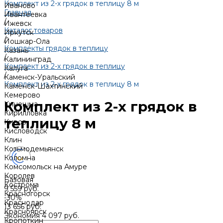
Комплект из 2-х грядок в теплицу 8 м
Иваново
Главная
Ивантеевка
/
Ижевск
Каталог товаров
Иркутск
/
Йошкар-Ола
Комплекты грядок в теплицу
Казань
/
Калининград
Комплект из 2-х грядок в теплицу
Калуга
/
Каменск-Уральский
Комплект из 2-х грядок в теплицу 8 м
Каменск-Шахтинский
Кемерово
Комплект из 2-х грядок в
Кинешма
Кирилловка
теплицу 8 м
Киров
Кисловодск
Клин
Козьмодемьянск
Коломна
Комсомольск на Амуре
Королев
Базовая
Кострома
9 559 руб.
Красногорск
-30%
Краснодар
13 656 руб.
Красноярск
Экономия
4 097 руб.
Кропоткин