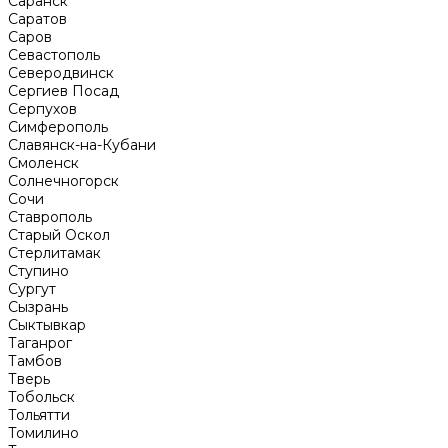
Саранск
Саратов
Саров
Севастополь
Северодвинск
Сергиев Посад
Серпухов
Симферополь
Славянск-на-Кубани
Смоленск
Солнечногорск
Сочи
Ставрополь
Старый Оскол
Стерлитамак
Ступино
Сургут
Сызрань
Сыктывкар
Таганрог
Тамбов
Тверь
Тобольск
Тольятти
Томилино