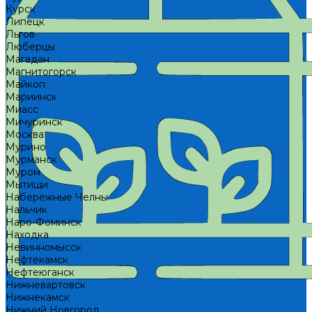
Курск
Липецк
Льгов
Люберцы
Магадан
Магнитогорск
Майкоп
Мариинск
Миасс
Мичуринск
Москва
Мурино
Мурманск
Муром
Мытищи
Набережные Челны
Нальчик
Наро-Фоминск
Находка
Невинномысск
Нефтекамск
Нефтеюганск
Нижневартовск
Нижнекамск
Нижний Новгород