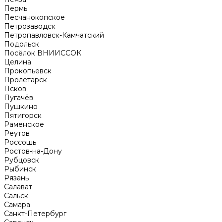
Пермь
Песчанокопское
Петрозаводск
Петропавловск-Камчатский
Подольск
Посёлок ВНИИССОК
Целина
Прокопьевск
Пролетарск
Псков
Пугачёв
Пушкино
Пятигорск
Раменское
Реутов
Россошь
Ростов-на-Дону
Рубцовск
Рыбинск
Рязань
Салават
Сальск
Самара
Санкт-Петербург