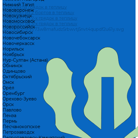
Нижний Тагил
Комплекты грядок в теплицу
Нововоронеж
Комплект из 2 бортов в теплицу
Новокузнецк
Комплект из 2-х грядок в теплицу
Новомосковск
Комплект из 3-х грядок в теплицу
Новороссийск
/upload/uf/8d1/73w8mafudz5rbwvtj5nvt4qupdf2u61y.svg
Новосибирск
Новочебоксарск
Новочеркасск
Норильск
Ноябрьск
Нур-Султан (Астана)
Обнинск
Одинцово
Октябрьский
Омск
Орёл
Оренбург
Орехово-Зуево
Орск
Павлово
Пенза
Пермь
Песчанокопское
Петрозаводск
Петропавловск-Камчатский