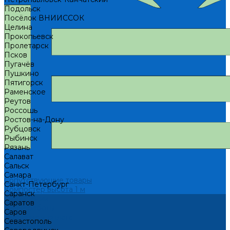
Подольск
Посёлок ВНИИССОК
Целина
Прокопьевск
Пролетарск
Псков
Пугачёв
Пушкино
Пятигорск
Раменское
Реутов
Россошь
Ростов-на-Дону
Рубцовск
Рыбинск
Рязань
Салават
Сальск
Самара
Сопутствующие товары
Санкт-Петербург
Компостер высота 1 м
Саранск
О компании
Саратов
Наши работы
Саров
Доставка и оплата
Севастополь
Оптовикам