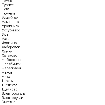
Томск
Туапсе
Тула
Тюмень
Улан-Удэ
Ульяновск
Урюпинск
Уссурийск
Уфа
Ухта
Фрязино
Хабаровск
Химки
Хотьково
Чебоксары
Челябинск
Череповец
Чехов
Чита
Шахты
Шелехов
Щёлково
Электросталь
Электроугли
Энгельс