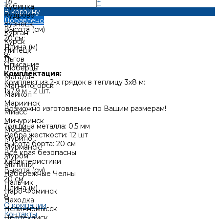
-
+
Кубинка
В корзину
Кудрово
Добавлено
Кузнецк
Высота (см)
Курган
20 см;
Курск
Длина (м)
Липецк
8;
Льгов
Описание
Люберцы
Комплектация:
Магадан
Комплект из 2-х грядок в теплицу 3х8 м:
Магнитогорск
1х7,9 м - 2 шт.
Майкоп
Мариинск
Возможно изготовление по Вашим размерам!
Миасс
Мичуринск
Толщина металла: 0,5 мм
Москва
Ребра жесткости: 12 шт
Мурино
Высота борта: 20 см
Мурманск
Все края безопасны
Муром
Характеристики
Мытищи
Высота (см)
Набережные Челны
20 см
Нальчик
Длина (м)
Наро-Фоминск
8
Находка
О компании
Невинномысск
Контакты
Нефтекамск