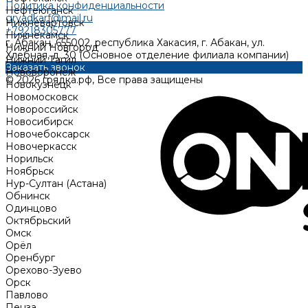
Политика конфиденциальности
Нефтеюганск
gryadkarf@mail.ru
Нижневартовск
+79218305777
Нижнекамск
г. Абакан, 655002, республика Хакасия, г. Абакан, ул.
Нижний Новгород
Хлебная, д. 30 (Основное отделение филиала компании)
Нижний Тагил
Заказать звонок
Нововоронеж
© 2026 грядка.рф, Все права защищены
Новокузнецк
Новомосковск
Новороссийск
Новосибирск
Новочебоксарск
Новочеркасск
Норильск
Ноябрьск
Нур-Султан (Астана)
Обнинск
Одинцово
Октябрьский
Омск
Орёл
Оренбург
Орехово-Зуево
Орск
Павлово
Пенза