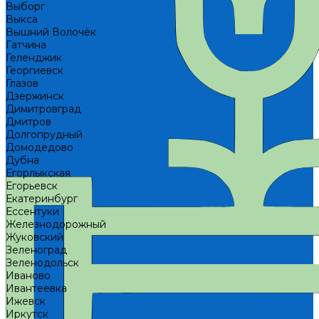
Выборг
Выкса
Вышний Волочёк
Гатчина
Геленджик
Георгиевск
Глазов
Дзержинск
Димитровград
Дмитров
Долгопрудный
Домодедово
Дубна
Егорлыкская
Егорьевск
Екатеринбург
Ессентуки
Железнодорожный
Жуковский
Зеленоград
Зеленодольск
Иваново
Ивантеевка
Ижевск
Иркутск