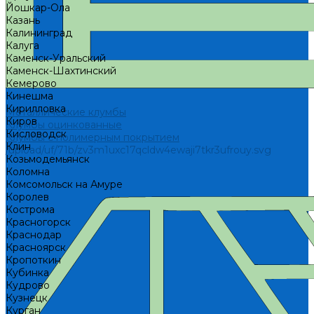
Йошкар-Ола
Казань
Калининград
Калуга
Каменск-Уральский
Каменск-Шахтинский
Кемерово
Кинешма
Кирилловка
Металлические клумбы
Киров
Клумбы оцинкованные
Кисловодск
Клумбы с полимерным покрытием
Клин
/upload/uf/71b/zv3m1uxc17qcldw4ewaji7tkr3ufrouy.svg
Козьмодемьянск
Коломна
Комсомольск на Амуре
Королев
Кострома
Красногорск
Краснодар
Красноярск
Кропоткин
Кубинка
Кудрово
Кузнецк
Курган