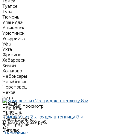
Томск
Туапсе
Тула
Тюмень
Улан-Удэ
Ульяновск
Урюпинск
Уссурийск
Уфа
Ухта
Фрязино
Хабаровск
Химки
Хотьково
Чебоксары
Челябинск
Череповец
Чехов
Чита
Шахты
Быстрый просмотр
Шелехов
Новинка
Щёлково
Комплект из 2-х грядок в теплицу 8 м
Электросталь
13 656 руб.
9 559 руб.
Электроугли
30
Энгельс
О компании