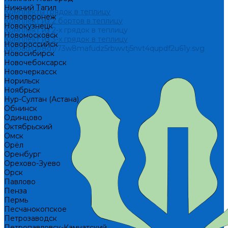
Нижний Тагил
Комплекты грядок в теплицу
Нововоронеж
Комплект из 2 бортов в теплицу
Новокузнецк
Комплект из 2-х грядок в теплицу
Новомосковск
Комплект из 3-х грядок в теплицу
Новороссийск
/upload/uf/8d1/73w8mafudz5rbwvtj5nvt4qupdf2u61y.svg
Новосибирск
Новочебоксарск
Новочеркасск
Норильск
Ноябрьск
Нур-Султан (Астана)
Обнинск
Одинцово
Октябрьский
Омск
Орёл
Оренбург
Орехово-Зуево
Орск
Павлово
Пенза
Пермь
Песчанокопское
Петрозаводск
Петропавловск-Камчатский