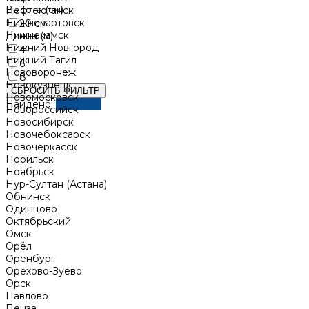
Высота (см)
Нефтеюганск
Нижневартовск
20 см
Нижнекамск
Длина (м)
Нижний Новгород
4
Нижний Тагил
6
Нововоронеж
8
Новокузнецк
СБРОСИТЬ ФИЛЬТР
Новомосковск
Найдено:
Показать
Новороссийск
Новосибирск
Новочебоксарск
Новочеркасск
Норильск
Ноябрьск
Нур-Султан (Астана)
Обнинск
Одинцово
Октябрьский
Омск
Орёл
Оренбург
Орехово-Зуево
Орск
Павлово
Пенза