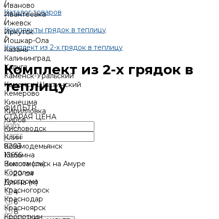
/
Иваново
Каталог товаров
Ивантеевка
/
Ижевск
Комплекты грядок в теплицу
Иркутск
/
Йошкар-Ола
Комплект из 2-х грядок в теплицу
Казань
Калининград
Комплект из 2-х грядок в
Калуга
Каменск-Уральский
теплицу
Каменск-Шахтинский
Кемерово
Кинешма
ФИЛЬТР
Кирилловка
СТАРАЯ ЦЕНА
Киров
Кисловодск
Клин
8203
Козьмодемьянск
13656
Коломна
Высота (см)
Комсомольск на Амуре
Королев
20 см
Кострома
Длина (м)
Красногорск
4
Краснодар
6
Красноярск
8
Кропоткин