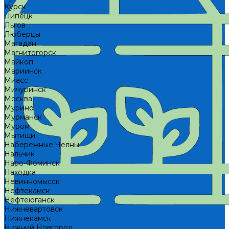
Курск
Липецк
Льгов
Люберцы
Магадан
Магнитогорск
Майкоп
Мариинск
Миасс
Мичуринск
Москва
Мурино
Мурманск
Муром
Мытищи
Набережные Челны
Нальчик
Наро-Фоминск
Находка
Невинномысск
Нефтекамск
Нефтеюганск
Нижневартовск
Нижнекамск
Нижний Новгород