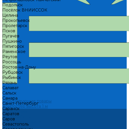
Подольск
Посёлок ВНИИССОК
Целина
Прокопьевск
Пролетарск
Псков
Пугачёв
Пушкино
Пятигорск
Раменское
Реутов
Россошь
Ростов-на-Дону
Рубцовск
Рыбинск
Рязань
Салават
Сальск
Самара
Сопутствующие товары
Санкт-Петербург
Компостер высота 1 м
Саранск
О компании
Саратов
Наши работы
Саров
Доставка и оплата
Севастополь
Оптовикам