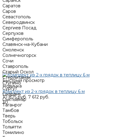
Саранск
Саратов
Саров
Севастополь
Северодвинск
Сергиев Посад
Серпухов
Симферополь
Славянск-на-Кубани
Смоленск
Солнечногорск
Сочи
Ставрополь
Старый Оскол
Стерлитамак
Быстрый просмотр
Ступино
Новинка
Сургут
Комплект из 2-х грядок в теплицу 6 м
Сызрань
10 875 руб.
7 612 руб.
Сыктывкар
30
Таганрог
Тамбов
Тверь
Тобольск
Тольятти
Томилино