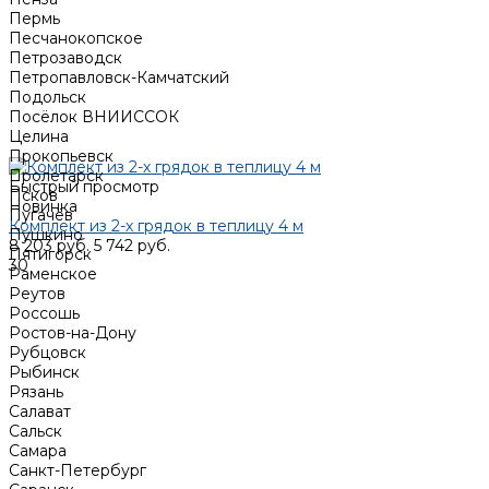
Пермь
Песчанокопское
Петрозаводск
Петропавловск-Камчатский
Подольск
Посёлок ВНИИССОК
Целина
Прокопьевск
Пролетарск
Быстрый просмотр
Псков
Новинка
Пугачёв
Комплект из 2-х грядок в теплицу 4 м
Пушкино
8 203 руб.
5 742 руб.
Пятигорск
30
Раменское
Реутов
Россошь
Ростов-на-Дону
Рубцовск
Рыбинск
Рязань
Салават
Сальск
Самара
Санкт-Петербург