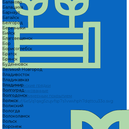
Балаково
Балашиха
Барнаул
Батайск
Белгород
Березники
Бийск
Благовещенск
Бор
Борисоглебск
Братск
Брянск
Будённовск
Великий Новгород
Владивосток
Владикавказ
Владимир
Металлические грядки
Волгоград
Грядки оцинкованные
Волгодонск
Грядки с полимерным покрытием
Волжск
/upload/uf/6e5/q1qag5zujvfsp7s1vwvhph7dqttcu33o.svg
Волжский
Вологда
Волоколамск
Вольск
Воронеж