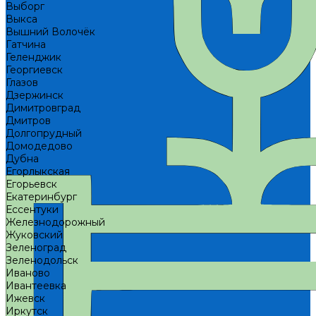
Выборг
Выкса
Вышний Волочёк
Гатчина
Геленджик
Георгиевск
Глазов
Дзержинск
Димитровград
Дмитров
Долгопрудный
Домодедово
Дубна
Егорлыкская
Егорьевск
Екатеринбург
Ессентуки
Железнодорожный
Жуковский
Зеленоград
Зеленодольск
Иваново
Ивантеевка
Ижевск
Иркутск